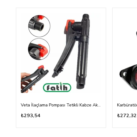
Veta İlaçlama Pompası Tetikli Kabze Akülü, Mekanik 16A, 16T
₺293,54
₺272,32