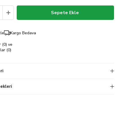
kle
Kargo Bedava
 (0) ve
ar (0)
ri
kleri