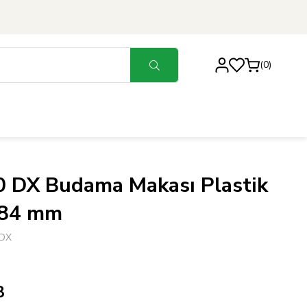
0
0 DX Budama Makası Plastik
184 mm
DX
8