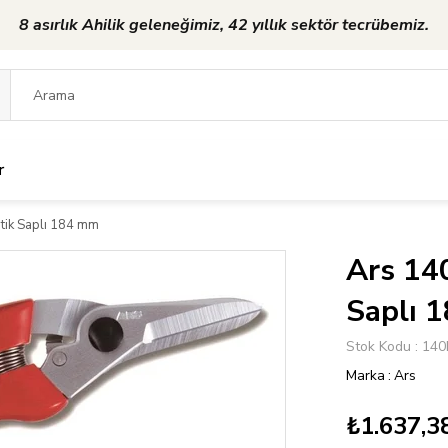
8 asırlık Ahilik geleneğimiz, 42 yıllık sektör tecrübemiz.
r
tik Saplı 184 mm
Ars 14
Saplı 
Stok Kodu
140
Marka
:
Ars
₺1.637,3