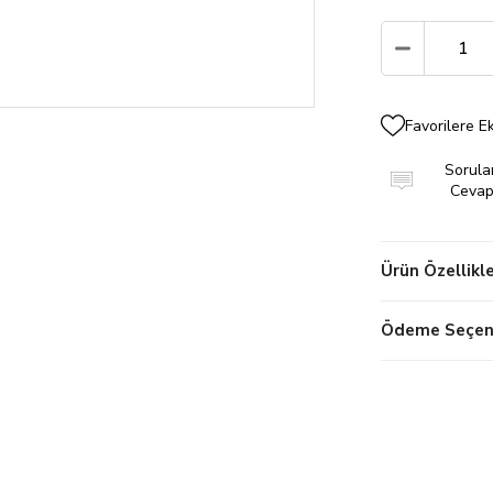
Favorilere E
Sorular
Cevapl
Ürün Özellikle
Ödeme Seçene