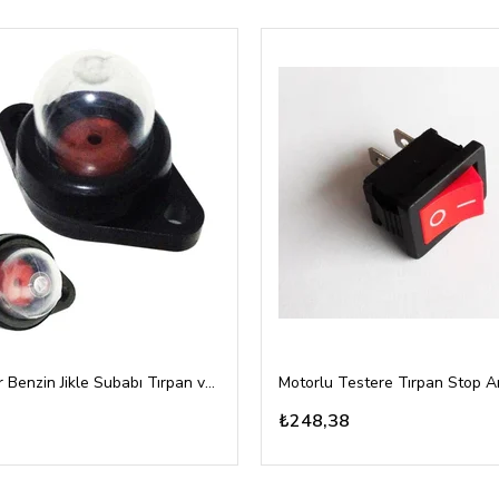
Karbüratör Benzin Jikle Subabı Tırpan ve Testere Vidalı Tip
₺248,38