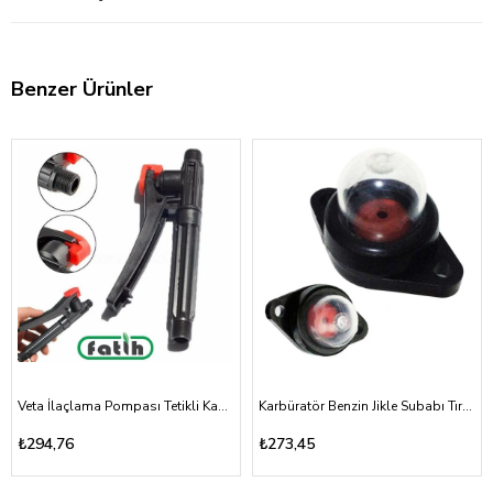
Benzer Ürünler
Veta İlaçlama Pompası Tetikli Kabze Akülü, Mekanik 16A, 16T
Karbüratör Benzin Jikle Subabı Tırpan ve Testere Vidalı Tip
₺294,76
₺273,45