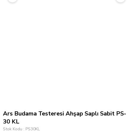
Ars Budama Testeresi Ahşap Saplı Sabit PS-
30 KL
Stok Kodu
PS30KL