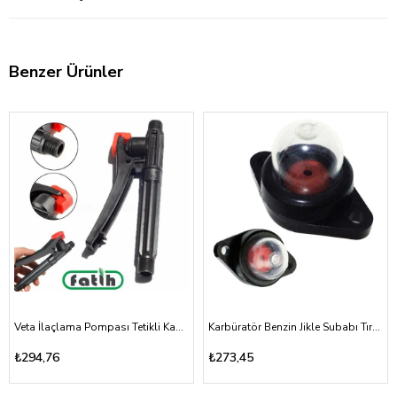
Benzer Ürünler
Veta İlaçlama Pompası Tetikli Kabze Akülü, Mekanik 16A, 16T
Karbüratör Benzin Jikle Subabı Tırpan ve Testere Vidalı Tip
₺294,76
₺273,45