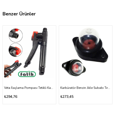
Benzer Ürünler
Veta İlaçlama Pompası Tetikli Kabze Akülü, Mekanik 16A, 16T
Karbüratör Benzin Jikle Subabı Tırpan ve Testere Vidalı Tip
₺294,76
₺273,45