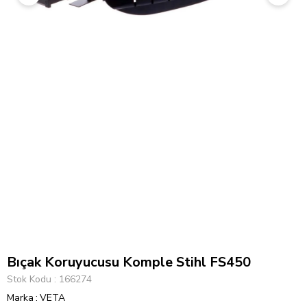
Bıçak Koruyucusu Komple Stihl FS450
Stok Kodu
166274
Marka
:
VETA