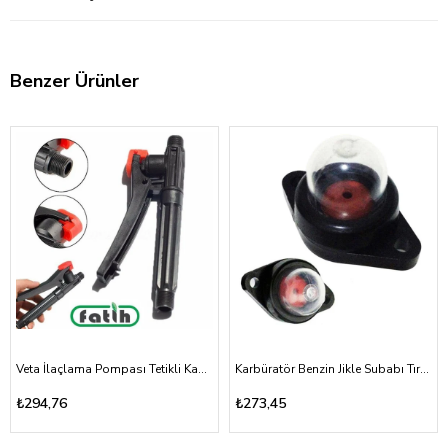
Benzer Ürünler
Veta İlaçlama Pompası Tetikli Kabze Akülü, Mekanik 16A, 16T
Karbüratör Benzin Jikle Subabı Tırpan ve Testere Vidalı Tip
₺294,76
₺273,45