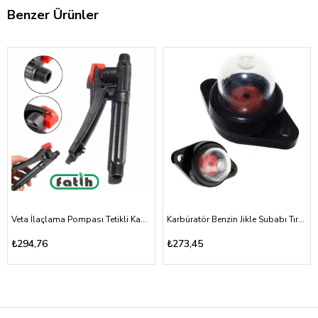
Benzer Ürünler
Veta İlaçlama Pompası Tetikli Kabze Akülü, Mekanik 16A, 16T
Karbüratör Benzin Jikle Subabı Tırpan ve Testere Vidalı Tip
₺294,76
₺273,45