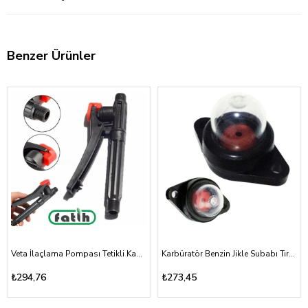
Benzer Ürünler
Veta İlaçlama Pompası Tetikli Kabze Akülü, Mekanik 16A, 16T
Karbüratör Benzin Jikle Subabı Tırpan ve Testere Vidalı Tip
₺294,76
₺273,45