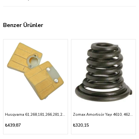
Benzer Ürünler
Husqvarna 61,268,181,266,281,288- Hava Filtresi
Zomax Amortisör Yayı 4610, 4620,5010,5030
₺439,87
₺320,15