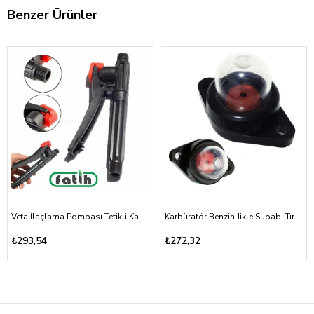
Benzer Ürünler
Veta İlaçlama Pompası Tetikli Kabze Akülü, Mekanik 16A, 16T
Karbüratör Benzin Jikle Subabı Tırpan ve Testere Vidalı Tip
₺293,54
₺272,32