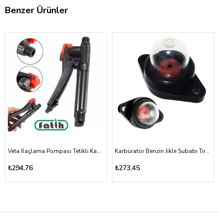
Benzer Ürünler
Veta İlaçlama Pompası Tetikli Kabze Akülü, Mekanik 16A, 16T
Karbüratör Benzin Jikle Subabı Tırpan ve Testere Vidalı Tip
₺294,76
₺273,45