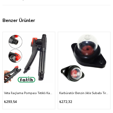
Benzer Ürünler
Veta İlaçlama Pompası Tetikli Kabze Akülü, Mekanik 16A, 16T
Karbüratör Benzin Jikle Subabı Tırpan ve Testere Vidalı Tip
₺293,54
₺272,32