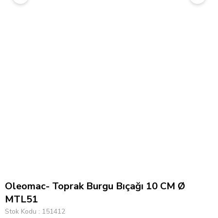
Oleomac- Toprak Burgu Bıçağı 10 CM Ø
MTL51
Stok Kodu
151412