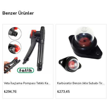
Benzer Ürünler
Veta İlaçlama Pompası Tetikli Kabze Akülü, Mekanik 16A, 16T
Karbüratör Benzin Jikle Subabı Tırpan ve Testere Vidalı Tip
₺294,76
₺273,45