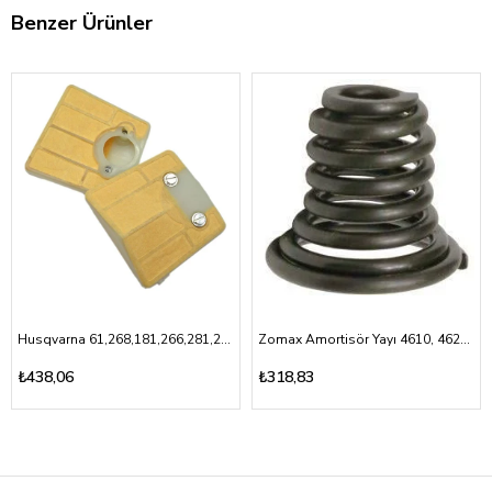
Benzer Ürünler
Husqvarna 61,268,181,266,281,288- Hava Filtresi
Zomax Amortisör Yayı 4610, 4620,5010,5030
₺438,06
₺318,83