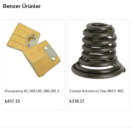
Benzer Ürünler
Husqvarna 61,268,181,266,281,288- Hava Filtresi
Zomax Amortisör Yayı 4610, 4620,5010,5030
₺437,15
₺318,17