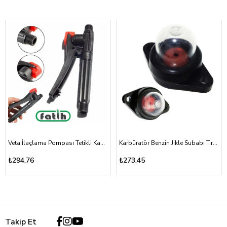
Veta İlaçlama Pompası Tetikli Kabze Akülü, Mekanik 16A, 16T
Karbüratör Benzin Jikle Subabı Tırpan ve Testere Vidalı Tip
₺294,76
₺273,45
Takip Et