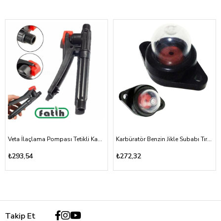
Veta İlaçlama Pompası Tetikli Kabze Akülü, Mekanik 16A, 16T
Karbüratör Benzin Jikle Subabı Tırpan ve Testere Vidalı Tip
₺293,54
₺272,32
Takip Et