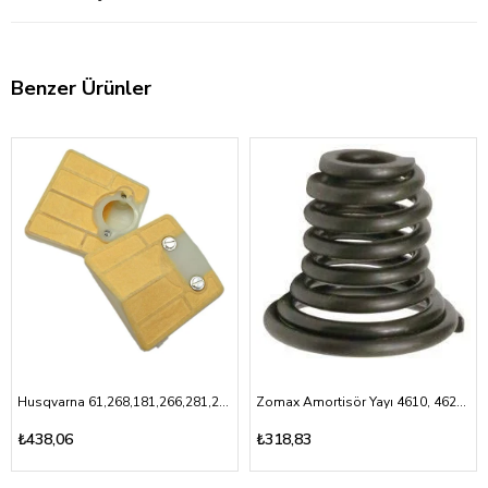
Benzer Ürünler
Husqvarna 61,268,181,266,281,288- Hava Filtresi
Zomax Amortisör Yayı 4610, 4620,5010,5030
₺438,06
₺318,83