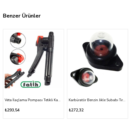
Benzer Ürünler
Veta İlaçlama Pompası Tetikli Kabze Akülü, Mekanik 16A, 16T
Karbüratör Benzin Jikle Subabı Tırpan ve Testere Vidalı Tip
₺293,54
₺272,32