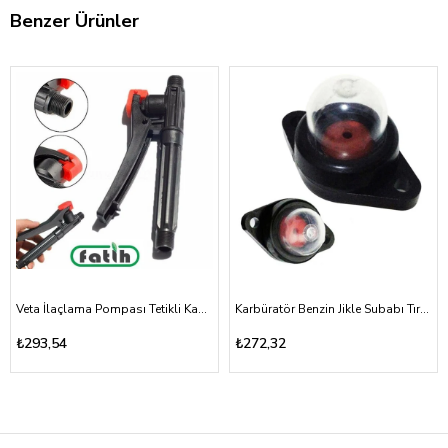
Benzer Ürünler
Veta İlaçlama Pompası Tetikli Kabze Akülü, Mekanik 16A, 16T
Karbüratör Benzin Jikle Subabı Tırpan ve Testere Vidalı Tip
₺293,54
₺272,32