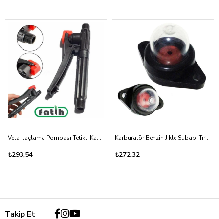
Veta İlaçlama Pompası Tetikli Kabze Akülü, Mekanik 16A, 16T
Karbüratör Benzin Jikle Subabı Tırpan ve Testere Vidalı Tip
₺293,54
₺272,32
Takip Et