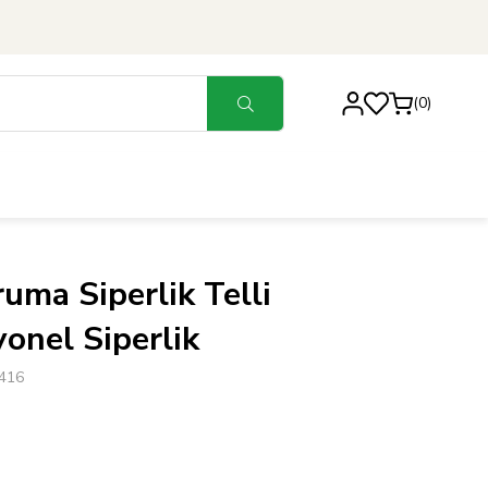
0
uma Siperlik Telli
onel Siperlik
416