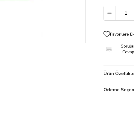
Favorilere E
Sorular
Cevapl
Ürün Özellikle
Ödeme Seçene