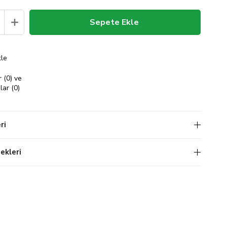
kle
 (0) ve
ar (0)
ri
kleri