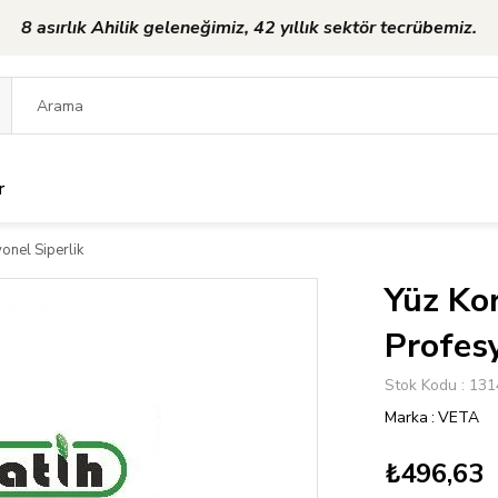
8 asırlık Ahilik geleneğimiz, 42 yıllık sektör tecrübemiz.
r
onel Siperlik
Yüz Kor
Profesy
Stok Kodu
131
Marka
:
VETA
₺496,63