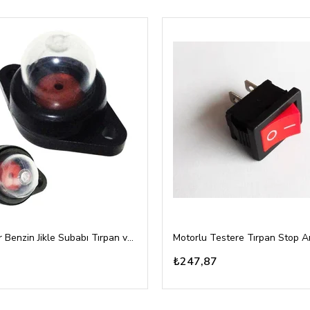
Karbüratör Benzin Jikle Subabı Tırpan ve Testere Vidalı Tip
₺247,87