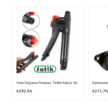
Veta İlaçlama Pompası Tetikli Kabze Akülü, Mekanik 16A, 16T
₺292,94
₺271,76